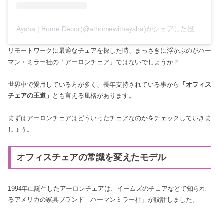
Aysha | Home Decor(@athomewithaysha)がシェアした投稿
–
20
リモートワークに最適なチェアを探した時、まっさきに浮かぶのがハー
マン・ミラー社の「アーロンチェア」ではないでしょうか？
世界中で愛用している方が多く、長年支持されている事から
「オフィス
チェアの王道」
とも言える風格があります。
まずはアーロンチェアはどういったチェアなのかをチェックしていきま
しょう。
オフィスチェアの常識を変えたモデル
1994年に誕生したアーロンチェアは、イームズのチェアなどで知られ
るアメリカの家具ブランド「ハーマンミラー社」が設計しました。