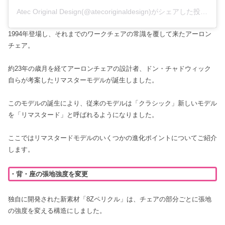
Atec Original Design(@atecoriginaldesign)がシェアした投稿
–
2
1994年登場し、それまでのワークチェアの常識を覆して来たアーロン
チェア。
約23年の歳月を経てアーロンチェアの設計者、ドン・チャドウィック
自らが考案したリマスターモデルが誕生しました。
このモデルの誕生により、従来のモデルは「クラシック」新しいモデル
を「リマスタード」と呼ばれるようになりました。
ここではリマスタードモデルのいくつかの進化ポイントについてご紹介
します。
・背・座の張地強度を変更
独自に開発された新素材「8Zペリクル」は、チェアの部分ごとに張地
の強度を変える構造にしました。