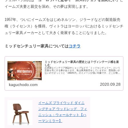
イームズ夫妻と親交を深め、その夢は実現します。
1957年、ついにイームズをはじめネルソン、ジラードなどの製造販売
権（ライセンス）を獲得。ヴィトラはヨーロッパにおけるミッドセンチ
ュリー家具メーカーとして大きく発展することになりました。
ミッドセンチュリー家具については
コチラ
ミッドセンチュリー家具の歴史とは？ヴィンテージ感を楽
しむ
お洒落なインテリア雑誌やショップなどで「ミッドセンチュリー」という
言葉を耳にする事があります。私は家具販売をしていますが、普段扱いが
ないのでざっくりと「1960年代」のイメージが強い印象です。どこか懐か
しくて、ポップなイメージもありますよね...
2020.09.28
kaguchodo.com
イームズ プライウッド ダイニ
ングチェア ウッドレッグ フィ
ニッシュ：ウォールナット【ハ
ーマンミラー】