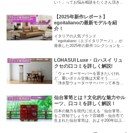
い！」ってお悩み相談をたくさん頂きま
す。本記事は、中〜高級家具を選ぶとき
に知っておきたいコツを解説し、イチオ
シのイタリアブランド「egoitaliano（エ
【2025年新作レポート】
ブランド家具紹介
ゴイタリアーノ）」のソファもご紹介し
egoitalianoの最新モデルを紹
ますので、ぜひご覧くださいね。
介！
イタリアの人気ブランド
「egoitaliano（エゴイタリアーノ）」が
発表した2025年の新作コレクションをご
紹介します。大胆な色使いと遊び心のあ
るデザインで注目を集める同ブランドで
すが、今年はより洗練された大人の個性
LOHASUI Luxe・ロハスイ リュ
ブランド家具紹介
が際立つラインナップに進化していま
クセの口コミを詳しく解説!
す。本記事は、人気が高まるegoitaliano
「ウォーターサーバーを置きたいけれ
の2025年新作をご紹介し、ブランドがも
ど、重いボトル交換は大変そう……」
つ魅力や注目ポイントを、わかりやすく
「浄水型ウォーターサーバーって本当に
お届けします！
便利なの？」このようにお考えの方も多
いのではないでしょうか。近年は宅配水
タイプだけでなく、水道水を利用する浄
仙台箪笥とは？文化的な魅力やル
ブランド家具紹介
水型ウォーターサーバーの人気...
ーツ、口コミを詳しく解説！
日本の魅力を現代に伝える「仙台箪笥」
をご存知でしょうか？宮城県・仙台市で
生まれた仙台箪笥は、およそ200年以上の
歴史をもつ「金具箪笥のパイオニア」と
称されていますが、実際どのような魅力