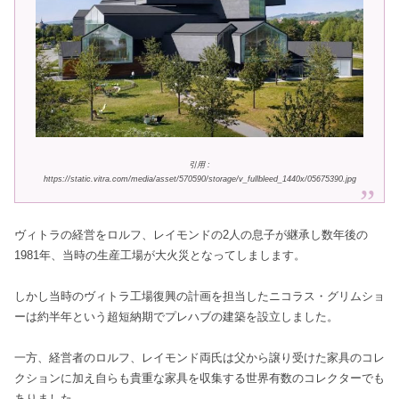
引用 :
https://static.vitra.com/media/asset/570590/storage/v_fullbleed_1440x/05675390.jpg
ヴィトラの経営をロルフ、レイモンドの2人の息子が継承し数年後の
1981年、当時の生産工場が大火災となってしまします。
しかし当時のヴィトラ工場復興の計画を担当したニコラス・グリムショ
ーは約半年という超短納期でプレハブの建築を設立しました。
一方、経営者のロルフ、レイモンド両氏は父から譲り受けた家具のコレ
クションに加え自らも貴重な家具を収集する世界有数のコレクターでも
ありました。