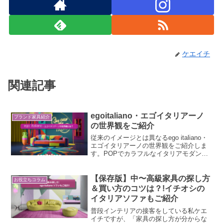
ケエイチ
関連記事
egoitaliano・エゴイタリアーノ
ブランド家具紹介
の世界観をご紹介
従来のイメージとは異なるego italiano・
エゴイタリアーノの世界観をご紹介しま
す。POPでカラフルなイタリアモダンの
世界を是非ご覧下さい。また、最新モデ
ルもご紹介、お求め頂けます。エゴ
【保存版】中〜高級家具の探し方
お役立ちコラム
＆買い方のコツは？!イチオシの
イタリアソファもご紹介
普段インテリアの接客をしている私ケエ
イチですが、「家具の探し方が分からな