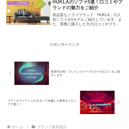
があるのでしょうか。本記事は、仙台箪
HUKLAのソファ5選！口コミやブ
ブランド家具紹介
笥の文化的魅力やルーツ、口コミを詳し
ランドの魅力をご紹介
く解説します。
高品質なソファブランド「HUKLA」の人
気ソファを5モデルご紹介しています。ま
た、実際に購入した方の口コミやブラン
ドの魅力についても解説。ソファをお探
しの方は、是非参考にご覧くださいね。
スポンサーリンク
新世代の枕！ブレインスリープピローの口コミをご紹
介します
クアトロマリアーニのモダンで卓越した家具をリビン
グで使う！
ホーム
ブランド家具紹介