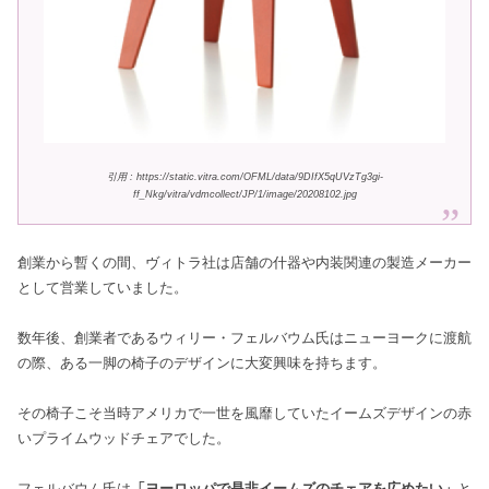
引用 : https://static.vitra.com/OFML/data/9DIfX5qUVzTg3gi-
ff_Nkg/vitra/vdmcollect/JP/1/image/20208102.jpg
創業から暫くの間、ヴィトラ社は店舗の什器や内装関連の製造メーカー
として営業していました。
数年後、創業者であるウィリー・フェルバウム氏はニューヨークに渡航
の際、ある一脚の椅子のデザインに大変興味を持ちます。
その椅子こそ当時アメリカで一世を風靡していたイームズデザインの赤
いプライムウッドチェアでした。
フェルバウム氏は
「ヨーロッパで是非イームズのチェアを広めたい」
と