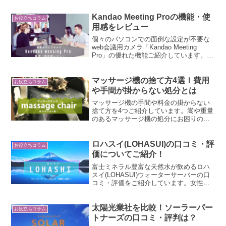
ています。ポストモダンについて一緒に
理解を深めましょう！
Kandao Meeting Proの機能・使
お役立ちコラム
用感をレビュー
個々のパソコンでの面倒な設定が不要な
web会議用カメラ「Kandao Meeting
Pro」の優れた機能ご紹介しています。会
議中に起こるトラブルを防ぎ、集中して
会議・プレゼンテーションが行えます。
是非参考にご覧下さいね！
マッサージ機の捨て方4選！費用
お役立ちコラム
や手間が掛からない処分とは
マッサージ機の手間や料金の掛からない
捨て方を4つご紹介しています。嵩や重量
のあるマッサージ機の処分にお困りの際
は、是非参考にご覧下さい。また、お買
い替え時の最新モデルもご紹介していま
すので、こちらもご検討下さい。
ロハスイ(LOHASUI)の口コミ・評
お役立ちコラム
価についてご紹介！
富士ミネラル豊富な天然水が飲めるロハ
スイ(LOHASUI)ウォーターサーバーの口
コミ・評価をご紹介しています。女性に
優しい高品質で人気のサービスですの
で、是非この機会にご検討下さいね！
太陽光業社を比較！ソーラーパー
お役立ちコラム
トナーズの口コミ・評判は？