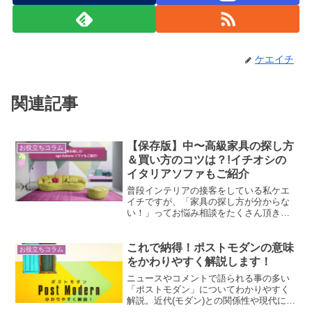
ケエイチ
関連記事
【保存版】中〜高級家具の探し方
お役立ちコラム
＆買い方のコツは？!イチオシの
イタリアソファもご紹介
普段インテリアの接客をしている私ケエ
イチですが、「家具の探し方が分からな
い！」ってお悩み相談をたくさん頂きま
す。本記事は、中〜高級家具を選ぶとき
に知っておきたいコツを解説し、イチオ
シのイタリアブランド「egoitaliano（エ
これで納得！ポストモダンの意味
お役立ちコラム
ゴイタリアーノ）」のソファもご紹介し
をかわりやすく解説します！
ますので、ぜひご覧くださいね。
ニュースやコメントで語られる事の多い
「ポストモダン」についてわかりやすく
解説。近代(モダン)との関係性や現代に至
る歴史的背景についても詳しくご紹介し